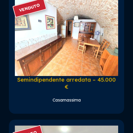
VENDUTO
Semindipendente arredata – 45.000
€
Casamassima