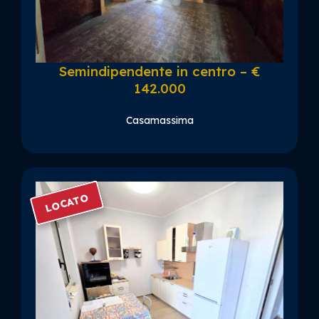
Semindipendente in centro – €
142.000
Casamassima
LOCATO