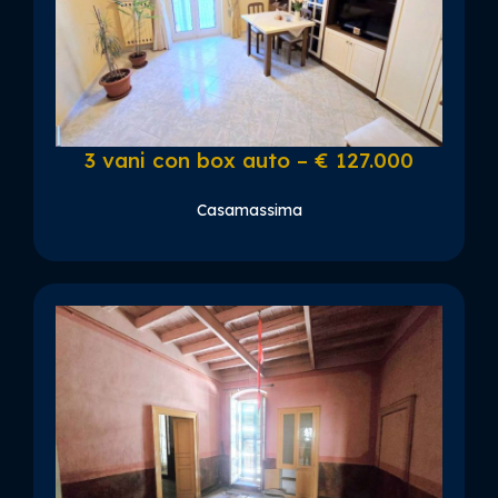
3 vani con box auto – € 127.000
Casamassima